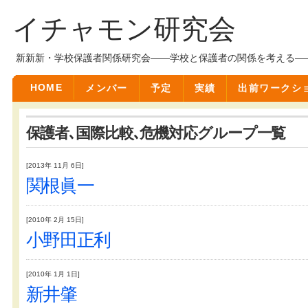
イチャモン研究会
新新新・学校保護者関係研究会――学校と保護者の関係を考える―
HOME
メンバー
予定
実績
出前ワークシ
保護者､国際比較､危機対応グループ一覧
[2013年 11月 6日]
関根眞一
[2010年 2月 15日]
小野田正利
[2010年 1月 1日]
新井肇