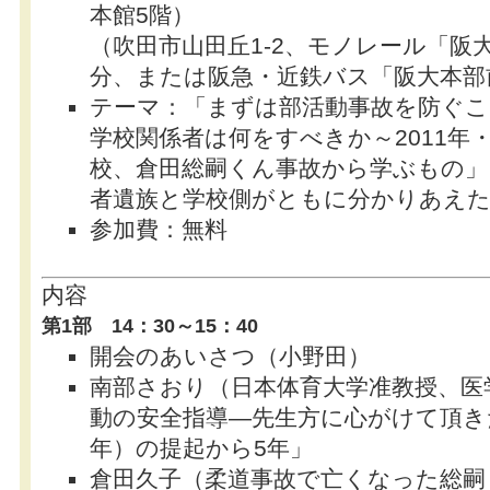
本館5階）
（吹田市山田丘1-2、モノレール「阪
分、または阪急・近鉄バス「阪大本部
テーマ：「まずは部活動事故を防ぐこ
学校関係者は何をすべきか～2011年
校、倉田総嗣くん事故から学ぶもの」
者遺族と学校側がともに分かりあえ
参加費：無料
内容
第1部 14：30～15：40
開会のあいさつ（小野田）
南部さおり（日本体育大学准教授、医
動の安全指導―先生方に心がけて頂きた
年）の提起から5年」
倉田久子（柔道事故で亡くなった総嗣