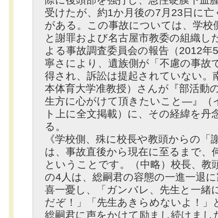
際に後頭部を強打し、急性硬膜下血
受けたが、約1か月後の7月23日に
がある。この事故については、学校
と謝罪および名古屋市教委の組織し
よる事故調査委員会の報告（2012年5
寧さにより、遺族側が「不慮の事故
得され、訴訟は提起されていない。
本体育大学准教授）さんが『部活動
生方に心がけて頂きたいこと―』（
ト上に全文掲載）に、その経緯を丹
る。
《学校側、殊に校長や教頭からの「
は、事故直後から現在に至るまで、
ということです。（中略）校長、教
の4人は、総嗣君の容態の一進一退に
喜一憂し、「ガンバレ、先生と一緒
だぞ！」「先生あきらめないよ！」
総嗣君に声をかけて励まし続けまし