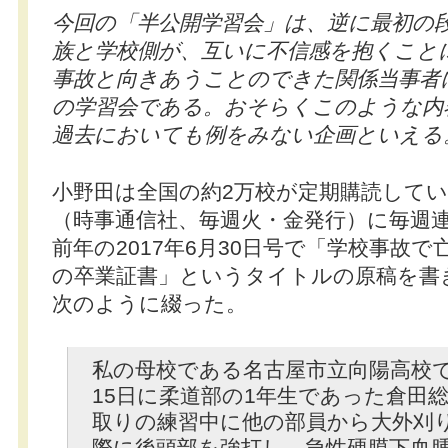
今回の「半公開学習会」は、逆に最初の
族と学校側が、互いに不信感を抱くこと
事故と向きあうことのできた関係当事者
の学習会である。おそらくこのような内
過去においても例をみない企画といえる
小野田は全国の約2万校が定期購読して
（時事通信社、毎週火・金発行）に毎週
前年の2017年6月30日号で「学校事故
の卒業証書」というタイトルの原稿を書
次のように綴った。
私の母校である名古屋市立向陽高校で、
15日に柔道部の1年生であった倉田
取りの練習中に他の部員から大外刈