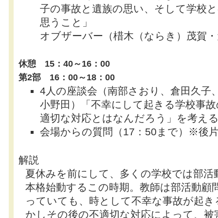
子の事故と遺族の思い、そして学校
思うこと」
オブザーバー（棤木（ならき）茂賀・
休憩 15：40～16：00
第2部 16：00～18：00
4人の座談会（南部さおり、倉田久子
小野田）「不幸にして起きる学校事故
適切な対応とはなんだろう」を考え
会場からの質問（17：50まで）※後
解説
夏休みを前にして、多くの学校では部活
本格始動するこの時期。教師は部活動顧
っていても、時として不幸な事故が起き
かしその後の不適切な対応によって、被