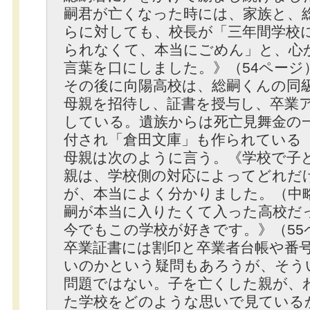
嗣君が亡くなった時には、家族と、
らに対しても、校長が「三年間学校
られなくて、本当にごめん」と、心
言葉を口にしました。》（54ページ
その後に向陽高校は、総嗣くんの同
母親を招待し、証書を授与し、卒業
している。遺族からは死亡見舞金の
付され「倉田文庫」も作られている
母親は次のように言う。《学校で子
親は、学校側の対応によってどれだ
が、本当によく分かりました。（中
嗣が本当に入りたくて入った高校だ
今でもこの学校が好きです。》（55
卒業証書には割印と卒業者台帳や番
いのかという疑問もあろうが、そう
問題ではない。子を亡くした親が、
た学校をどのような思いで見ている