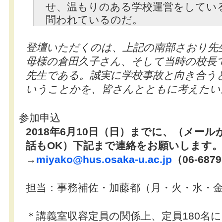
せ、温もりのある学校運営をしてい
問われているのだ。
登壇いただくのは、上記の南部さおり先
母様の倉田久子さん、そして当時の校長
先生である。誠実に学校事故と向き合う
いうことかを、皆さんとともに考えたい
参加申込
2018年6月10日（日）までに、（メー
話もOK）下記まで連絡をお願いします
→
miyako@hus.osaka-u.ac.jp
（06-6879
担当：事務補佐・加藤都（月・火・水・
＊講義室収容定員の関係上、定員180名