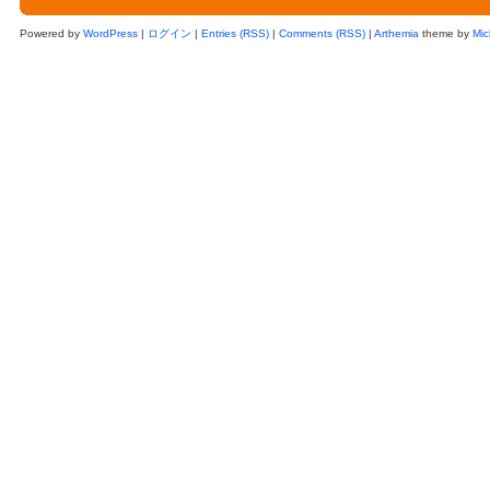
Powered by
WordPress
|
ログイン
|
Entries (RSS)
|
Comments (RSS)
|
Arthemia
theme by
Mic